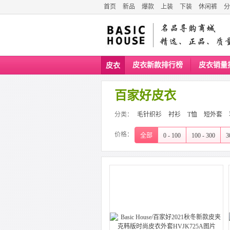
首页
新品
爆款
上装
下装
休闲裤
分
皮衣新款排行榜
皮衣销量
皮衣
百家好皮衣
分类：
毛针织衫
衬衫
T恤
短外套
价格：
全部
0 - 100
100 - 300
3