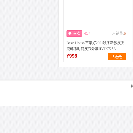
喜欢
417
月销量:
5
Basic House/百家好2021秋冬新款皮夹
克韩版时尚皮衣外套HVJK725A
¥998