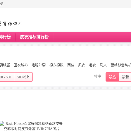
类
排行榜
皮衣推荐排行榜
羽绒服
卫衣绒衫
毛呢外套
棉衣棉服
西装
风衣
毛衣
马夹
蕾丝衫雪纺
排序：
00 - 500
500以上
最热
最新