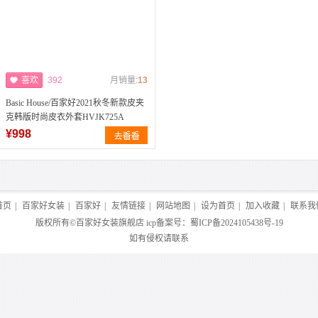
喜欢
392
月销量:
13
Basic House/百家好2021秋冬新款皮夹
克韩版时尚皮衣外套HVJK725A
¥998
首页
|
百家好女装
|
百家好
|
友情链接
|
网站地图
|
设为首页
|
加入收藏
|
联系我
版权所有©
百家好女装旗舰店
icp备案号：
蜀ICP备2024105438号-19
如有侵权请联系